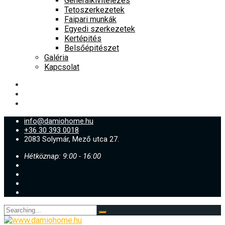
Generálkivitelezés
Tetoszerkezetek
Faipari munkák
Egyedi szerkezetek
Kertépités
Belsőépitészet
Galéria
Kapcsolat
info@damiohome.hu
+36 30 393 0018
2083 Solymár, Mező utca 27.
Hétköznap: 9:00 - 16:00
Search
for: