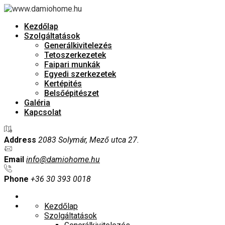
Kezdőlap
Szolgáltatások
Generálkivitelezés
Tetoszerkezetek
Faipari munkák
Egyedi szerkezetek
Kertépités
Belsőépitészet
Galéria
Kapcsolat
Address
2083 Solymár, Mező utca 27.
Email
info@damiohome.hu
Phone
+36 30 393 0018
Kezdőlap
Szolgáltatások