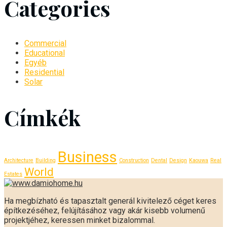
Categories
Commercial
Educational
Egyéb
Residential
Solar
Címkék
Business
Architecture
Building
Construction
Dental
Design
Kaouwa
Real
World
Estates
Ha megbízható és tapasztalt generál kivitelező céget keres
építkezéséhez, felújításához vagy akár kisebb volumenű
projektjéhez, keressen minket bizalommal.