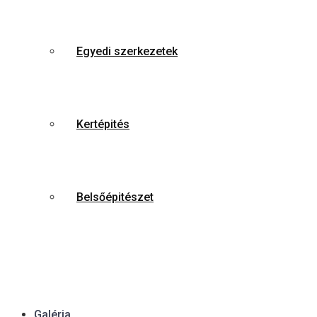
Egyedi szerkezetek
Kertépités
Belsőépitészet
Galéria