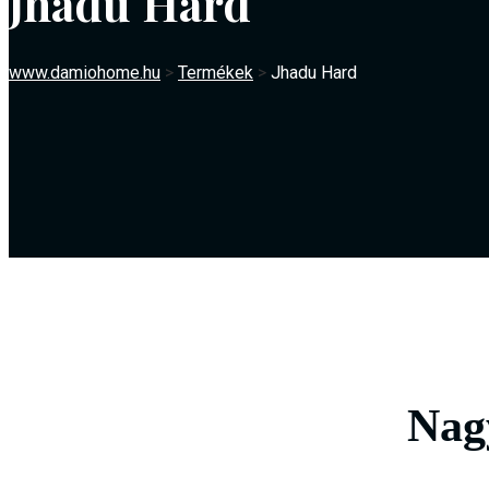
Jhadu Hard
www.damiohome.hu
>
Termékek
>
Jhadu Hard
Nag