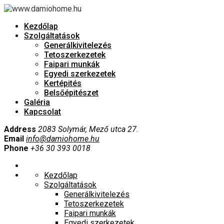
Kezdőlap
Szolgáltatások
Generálkivitelezés
Tetoszerkezetek
Faipari munkák
Egyedi szerkezetek
Kertépités
Belsőépitészet
Galéria
Kapcsolat
Address
2083 Solymár, Mező utca 27.
Email
info@damiohome.hu
Phone
+36 30 393 0018
Kezdőlap
Szolgáltatások
Generálkivitelezés
Tetoszerkezetek
Faipari munkák
Egyedi szerkezetek