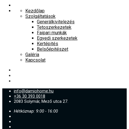
Kezdőlap
Szolgáltatások
Generálkivitelezés
Tetoszerkezetek
Faipari munkák
Egyedi szerkezetek
Kertépités
Belsőépitészet
Galéria
Kapcsolat
info@damiohome.hu
+36 30 393 0018
2083 Solymár, Mező utca 27.
Hétköznap: 9:00 - 16:00