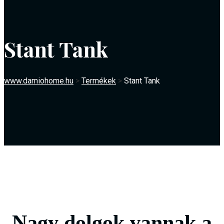
Stant Tank
www.damiohome.hu
>
Termékek
>
Stant Tank
Nagy dolgok vannak a