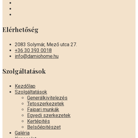
Elérhetőség
2083 Solymár, Mező utca 27.
+36 30 393 0018
info@damiohome.hu
Szolgáltatások
Kezdőlap
Szolgáltatások
Generálkivitelezés
Tetoszerkezetek
Faipari munkák
Egyedi szerkezetek
Kertépités
Belsőépitészet
Galéria