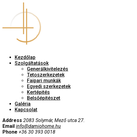
Kezdőlap
Szolgáltatások
Generálkivitelezés
Tetoszerkezetek
Faipari munkák
Egyedi szerkezetek
Kertépités
Belsőépitészet
Galéria
Kapcsolat
Address
2083 Solymár, Mező utca 27.
Email
info@damiohome.hu
Phone
+36 30 393 0018